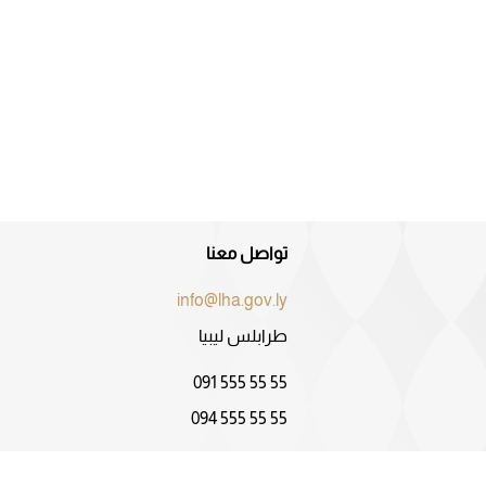
تواصل معنا
info@lha.gov.ly
طرابلس ليبيا
091 555 55 55
094 555 55 55